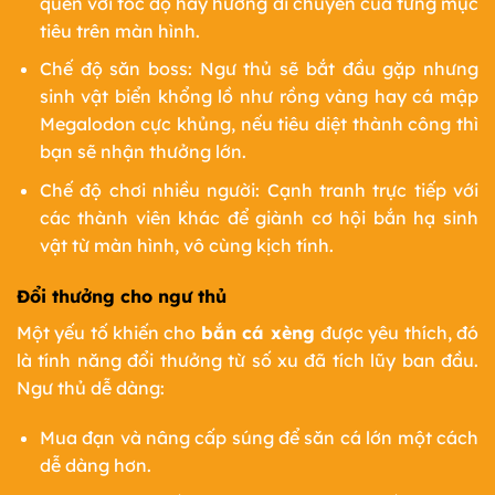
quen với tốc độ hay hướng di chuyển của từng mục
tiêu trên màn hình.
Chế độ săn boss: Ngư thủ sẽ bắt đầu gặp nhưng
sinh vật biển khổng lồ như rồng vàng hay cá mập
Megalodon cực khủng, nếu tiêu diệt thành công thì
bạn sẽ nhận thưởng lớn.
Chế độ chơi nhiều người: Cạnh tranh trực tiếp với
các thành viên khác để giành cơ hội bắn hạ sinh
vật từ màn hình, vô cùng kịch tính.
Đổi thưởng cho ngư thủ
Một yếu tố khiến cho
bắn cá xèng
được yêu thích, đó
là tính năng đổi thưởng từ số xu đã tích lũy ban đầu.
Ngư thủ dễ dàng:
Mua đạn và nâng cấp súng để săn cá lớn một cách
dễ dàng hơn.