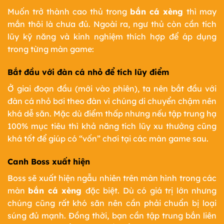
Muốn trở thành cao thủ trong
bắn cá xèng
thì may
mắn thôi là chưa đủ. Ngoài ra, ngư thủ còn cần tích
lũy kỹ năng và kinh nghiệm thích hợp để áp dụng
trong từng màn game:
Bắt đầu với đàn cá nhỏ để tích lũy điểm
Ở giai đoạn đầu (mới vào phiên), ta nên bắt đầu với
đàn cá nhỏ bơi theo đàn vì chúng di chuyển chậm nên
khá dễ săn. Mặc dù điểm thấp nhưng nếu tập trung hạ
100% mục tiêu thì khả năng tích lũy xu thưởng cũng
khá tốt để giúp có “vốn” chơi tại các màn game sau.
Canh Boss xuất hiện
Boss sẽ xuất hiện ngẫu nhiên trên màn hình trong các
màn
bắn cá xèng
đặc biệt. Dù có giá trị lớn nhưng
chúng cũng rất khó săn nên cần phải chuẩn bị loại
súng đủ mạnh. Đồng thời, bạn cần tập trung bắn liên