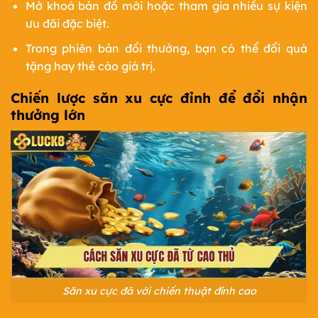
Mở khoá bản đồ mới hoặc tham gia nhiều sự kiện
ưu đãi đặc biệt.
Trong phiên bản đổi thưởng, bạn có thể đổi quà
tặng hay thẻ cào giá trị.
Chiến lược săn xu cực đỉnh để đổi nhận
thưởng lớn
Săn xu cực đã với chiến thuật đỉnh cao