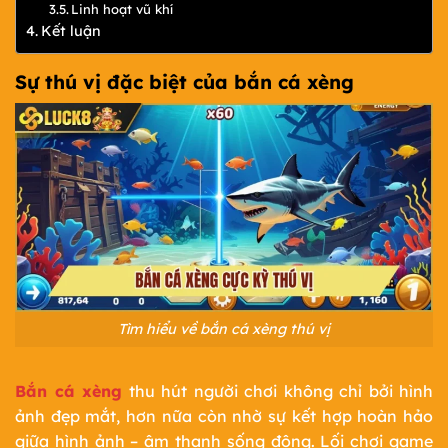
Linh hoạt vũ khí
Kết luận
Sự thú vị đặc biệt của bắn cá xèng
Tìm hiểu về bắn cá xèng thú vị
Bắn cá xèng
thu hút người chơi không chỉ bởi hình
ảnh đẹp mắt, hơn nữa còn nhờ sự kết hợp hoàn hảo
giữa hình ảnh – âm thanh sống động. Lối chơi game