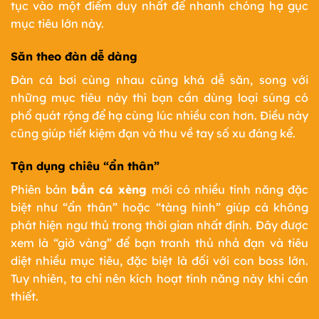
tục vào một điểm duy nhất để nhanh chóng hạ gục
mục tiêu lớn này.
Săn theo đàn dễ dàng
Đàn cá bơi cùng nhau cũng khá dễ săn, song với
những mục tiêu này thì bạn cần dùng loại súng có
phổ quát rộng để hạ cùng lúc nhiều con hơn. Điều này
cũng giúp tiết kiệm đạn và thu về tay số xu đáng kể.
Tận dụng chiêu “ẩn thân”
Phiên bản
bắn cá xèng
mới có nhiều tính năng đặc
biệt như “ẩn thân” hoặc “tàng hình” giúp cá không
phát hiện ngư thủ trong thời gian nhất định. Đây được
xem là “giờ vàng” để bạn tranh thủ nhả đạn và tiêu
diệt nhiều mục tiêu, đặc biệt là đối với con boss lớn.
Tuy nhiên, ta chỉ nên kích hoạt tính năng này khi cần
thiết.