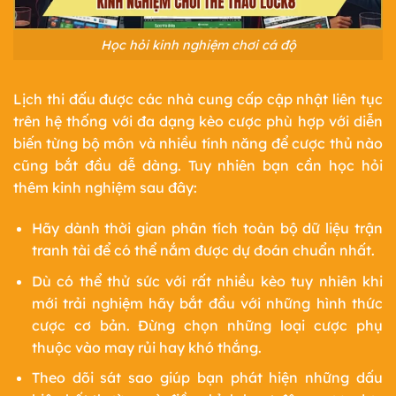
Học hỏi kinh nghiệm chơi cá độ
Lịch thi đấu được các nhà cung cấp cập nhật liên tục
trên hệ thống với đa dạng kèo cược phù hợp với diễn
biến từng bộ môn và nhiều tính năng để cược thủ nào
cũng bắt đầu dễ dàng. Tuy nhiên bạn cần học hỏi
thêm kinh nghiệm sau đây:
Hãy dành thời gian phân tích toàn bộ dữ liệu trận
tranh tài để có thể nắm được dự đoán chuẩn nhất.
Dù có thể thử sức với rất nhiều kèo tuy nhiên khi
mới trải nghiệm hãy bắt đầu với những hình thức
cược cơ bản. Đừng chọn những loại cược phụ
thuộc vào may rủi hay khó thắng.
Theo dõi sát sao giúp bạn phát hiện những dấu