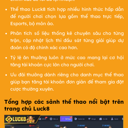
Thể thao Luck8 tích hợp nhiều hình thức hấp dẫn
để người chơi chọn lựa gồm thể thao trực tiếp,
Esports, bộ môn ảo.
Phân tích số liệu thống kê chuyên sâu cho từng
trận, cập nhật lịch thi đấu sát từng giải giúp dự
đoán có độ chính xác cao hơn.
Tỷ lệ ăn thưởng luôn ở mức cao mang lại cơ hội
tăng tài khoản cực lớn cho người chơi.
Ưu đãi thưởng dành riêng cho danh mục thể thao
giúp bạn tăng tài khoản đơn giản để tham gia đặt
cược thường xuyên.
Tổng hợp các sảnh thể thao nổi bật trên
trang chủ Luck8