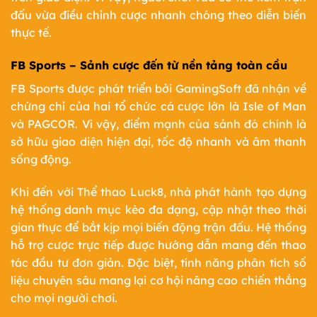
đấu vừa điều chỉnh cược nhanh chóng theo diễn biến
thực tế.
FB Sports – Sảnh cược đến từ nền tảng toàn cầu
FB Sports được phát triển bởi GamingSoft đã nhận về
chứng chỉ của hai tổ chức cá cược lớn là Isle of Man
và PAGCOR. Vì vậy, điểm mạnh của sảnh đó chính là
sở hữu giao diện hiện đại, tốc độ nhanh và âm thanh
sống động.
Khi đến với Thể thao Luck8, nhà phát hành tạo dựng
hệ thống danh mục kèo đa dạng, cập nhật theo thời
gian thực để bắt kịp mọi biến động trận đấu. Hệ thống
hỗ trợ cược trực tiếp được hướng dẫn mang đến thao
tác đầu tư đơn giản. Đặc biệt, tính năng phân tích số
liệu chuyên sâu mang lại cơ hội nâng cao chiến thắng
cho mọi người chơi.