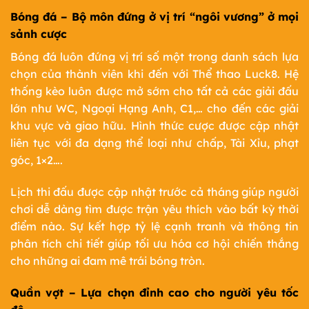
Bóng đá – Bộ môn đứng ở vị trí “ngôi vương” ở mọi
sảnh cược
Bóng đá luôn đứng vị trí số một trong danh sách lựa
chọn của thành viên khi đến với Thể thao Luck8. Hệ
thống kèo luôn được mở sớm cho tất cả các giải đấu
lớn như WC, Ngoại Hạng Anh, C1,… cho đến các giải
khu vực và giao hữu. Hình thức cược được cập nhật
liên tục với đa dạng thể loại như chấp, Tài Xỉu, phạt
góc, 1×2….
Lịch thi đấu được cập nhật trước cả tháng giúp người
chơi dễ dàng tìm được trận yêu thích vào bất kỳ thời
điểm nào. Sự kết hợp tỷ lệ cạnh tranh và thông tin
phân tích chi tiết giúp tối ưu hóa cơ hội chiến thắng
cho những ai đam mê trái bóng tròn.
Quần vợt – Lựa chọn đỉnh cao cho người yêu tốc