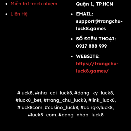
Miễn trừ trách nhiệm
Quận 1, TP.HCM
Liên Hệ
EMAIL:
support@trangchu-
luck8.games
SỐ ĐIỆN THOẠI:
0917 888 999
WEBSITE:
https://trangchu-
luck8.games/
#luck8, #nha_cai_luck8, #dang_ky_luck8,
#luck8_bet, #trang_chu_luck8, #link_luck8,
#luck8com, #casino_luck8, #dangkyluck8,
#luck8_com, #dang_nhap_luck8