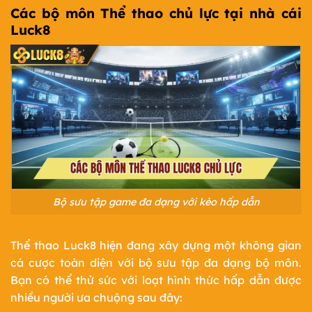
Các bộ môn Thể thao chủ lực tại nhà cái
Luck8
Bộ sưu tập game đa dạng với kèo hấp dẫn
Thể thao Luck8 hiện đang xây dựng một không gian
cá cược toàn diện với bộ sưu tập đa dạng bộ môn.
Bạn có thể thử sức với loạt hình thức hấp dẫn được
nhiều người ưa chuộng sau đây: