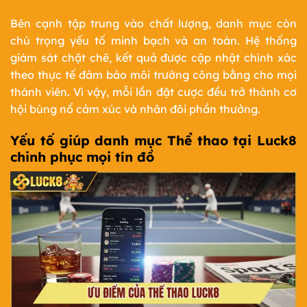
Bên cạnh tập trung vào chất lượng, danh mục còn
chú trọng yếu tố minh bạch và an toàn. Hệ thống
giám sát chặt chẽ, kết quả được cập nhật chính xác
theo thực tế đảm bảo môi trường công bằng cho mọi
thành viên. Vì vậy, mỗi lần đặt cược đều trở thành cơ
hội bùng nổ cảm xúc và nhân đôi phần thưởng.
Yếu tố giúp danh mục Thể thao tại Luck8
chinh phục mọi tín đồ