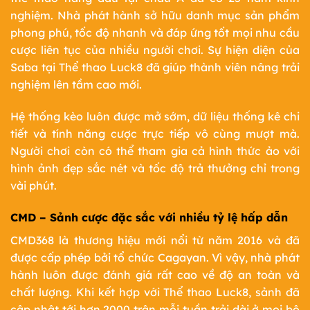
nghiệm. Nhà phát hành sở hữu danh mục sản phẩm
phong phú, tốc độ nhanh và đáp ứng tốt mọi nhu cầu
cược liên tục của nhiều người chơi. Sự hiện diện của
Saba tại Thể thao Luck8 đã giúp thành viên nâng trải
nghiệm lên tầm cao mới.
Hệ thống kèo luôn được mở sớm, dữ liệu thống kê chi
tiết và tính năng cược trực tiếp vô cùng mượt mà.
Người chơi còn có thể tham gia cả hình thức ảo với
hình ảnh đẹp sắc nét và tốc độ trả thưởng chỉ trong
vài phút.
CMD – Sảnh cược đặc sắc với nhiều tỷ lệ hấp dẫn
CMD368 là thương hiệu mới nổi từ năm 2016 và đã
được cấp phép bởi tổ chức Cagayan. Vì vậy, nhà phát
hành luôn được đánh giá rất cao về độ an toàn và
chất lượng. Khi kết hợp với Thể thao Luck8, sảnh đã
cập nhật tới hơn 2000 trận mỗi tuần trải dài ở mọi bộ